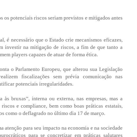
os os potenciais riscos seriam previstos e mitigados antes
al, é necessário que o Estado crie mecanismos eficazes,
 investir na mitigação de riscos, a fim de que tanto a
rmem players capazes de atuar de forma ética.
onta o Parlamento Europeu, que alterou sua Legislação
alizem fiscalizações sem prévia comunicação nas
ificar potenciais irregularidades.
a às bruxas”, interna ou externa, nas empresas, mas a
 riscos e compliance, bem como boas práticas estatais,
tos como o deflagrado no último dia 17 de março.
hama atenção para seu impacto na economia e na sociedade
rocráticos para se concretizar em práticas salutares