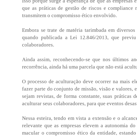
Isso porque surge a esperança de que as empresas ex
que as práticas de gestão de riscos e compliance
transmitem o compromisso ético envolvido.
Embora se trate de matéria tarimbada em diversos
quando publicada a Lei 12.846/2013, que previu
colaboradores.
Ainda assim, reconhecendo-se que nos últimos a
recorrência, ainda há uma parcela que não está acultu
O processo de aculturação deve ocorrer na mais ele
fazer parte do conjunto de missão, visão e valores, 
sejam revistas, de forma constante, suas práticas
aculturar seus colaboradores, para que eventos desa
Nessa esteira, tendo em vista a extensão e o alcanc
relevante que as empresas elevem a autonomia do c
macular o compromisso ético da entidade, estand