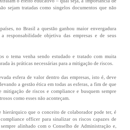
traiam o efeito educativo – qual seja, a importância de
 não sejam tratadas como singelos documentos que não
 países, no Brasil a questão ganhou maior envergadura
 a responsabilidade objetiva das empresas e de seus
nos o tema venha sendo estudado e tratado com muita
rada às práticas necessárias para a mitigação de riscos.
vada esfera de valor dentro das empresas, isto é, deve
elevando a gestão ética em todas as esferas, a fim de que
 de mitigação de riscos e compliance e busquem sempre
strosos como esses não aconteçam.
e hierárquico que o conceito de colaborador pode ter, é
ompliance officer para sinalizar os riscos capazes de
o sempre alinhado com o Conselho de Administração e,