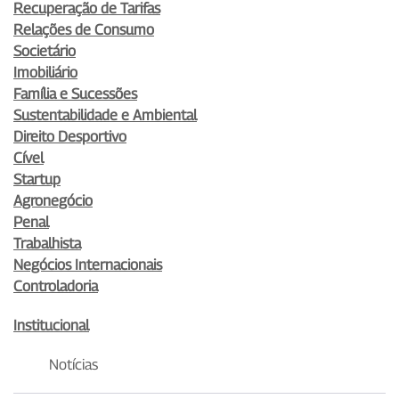
Recuperação de Tarifas
Relações de Consumo
Societário
Imobiliário
Família e Sucessões
Sustentabilidade e Ambiental
Direito Desportivo
Cível
Startup
Agronegócio
Penal
Trabalhista
Negócios Internacionais
Controladoria
Institucional
Notícias