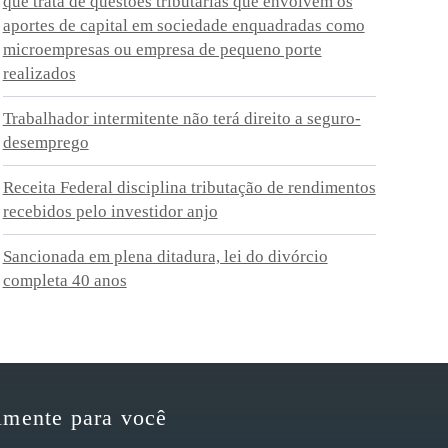
que trata de questões tributárias que envolvem os
aportes de capital em sociedade enquadradas como
microempresas ou empresa de pequeno porte
realizados
Trabalhador intermitente não terá direito a seguro-
desemprego
Receita Federal disciplina tributação de rendimentos
recebidos pelo investidor anjo
Sancionada em plena ditadura, lei do divórcio
completa 40 anos
lmente para você