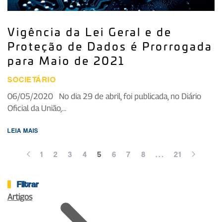
Vigência da Lei Geral e de
Proteção de Dados é Prorrogada
para Maio de 2021
SOCIETÁRIO
06/05/2020 No dia 29 de abril, foi publicada, no Diário
Oficial da União,...
LEIA MAIS
1
2
3
4
5
6
7
8
…
21
Filtrar
Artigos